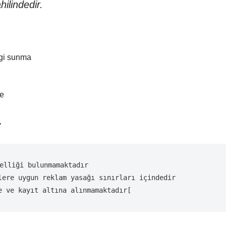
ilindedir.
lgi sunma
me
:
elliği bulunmamaktadır  

lere uygun reklam yasağı sınırları içindedir  

e ve kayıt altına alınmamaktadır[