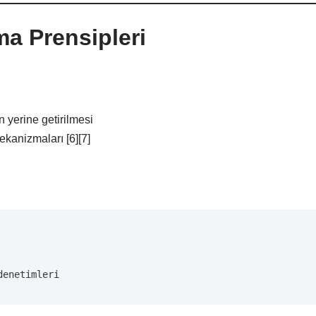
ma Prensipleri
 yerine getirilmesi
ekanizmaları [6][7]
denetimleri