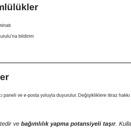
lülükler
inatı
rulu’na bildirim
er
ı paneli ve e-posta yoluyla duyurulur. Değişikliklere itiraz hakkı k
itedir ve
bağımlılık yapma potansiyeli taşır
. Kull