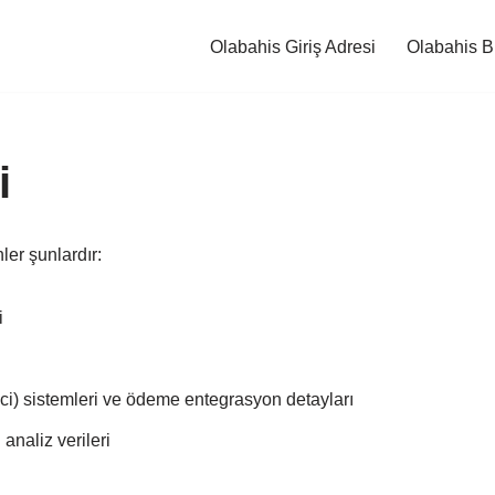
Olabahis Giriş Adresi
Olabahis B
i
nler şunlardır:
i
ci) sistemleri ve ödeme entegrasyon detayları
 analiz verileri