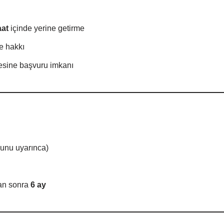
aat
içinde yerine getirme
e hakkı
sine başvuru imkanı
unu uyarınca)
tan sonra
6 ay