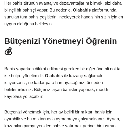
Her bahis türünün avantaj ve dezavantajlarını bilmek, sizi daha
bilinçli bir bahisçi yapar. Bu nedenle,
Olabahis
platformunda
sunulan tüm bahis çeşitlerini inceleyerek hangisinin sizin için en
uygun olduğunu belirleyin.
Bütçenizi Yönetmeyi Öğrenin
💰
Bahis yaparken dikkat edilmesi gereken bir diğer önemli nokta
ise bütçe yönetimidir.
Olabahis
ile kazanç sağlamak
istiyorsanız, ne kadar para harcayacağınızı önceden
belirlemelisiniz. Bütçenizi aşan bahisler yapmak, maddi
kayıplara yol açabilir.
Bütçenizi yönetmek için, her ay belirli bir miktarı bahis için
ayırabilir ve bu miktarı asla aşmamaya çalışmalısınız. Ayrıca,
kazanılan parayı yeniden bahse yatırmak yerine, bir kısmını