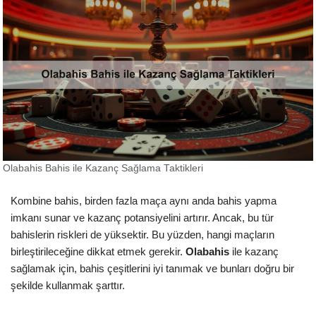
Olabahis Bahis ile Kazanç Sağlama Taktikleri
Kombine bahis, birden fazla maça aynı anda bahis yapma
imkanı sunar ve kazanç potansiyelini artırır. Ancak, bu tür
bahislerin riskleri de yüksektir. Bu yüzden, hangi maçların
birleştirileceğine dikkat etmek gerekir.
Olabahis
ile kazanç
sağlamak için, bahis çeşitlerini iyi tanımak ve bunları doğru bir
şekilde kullanmak şarttır.