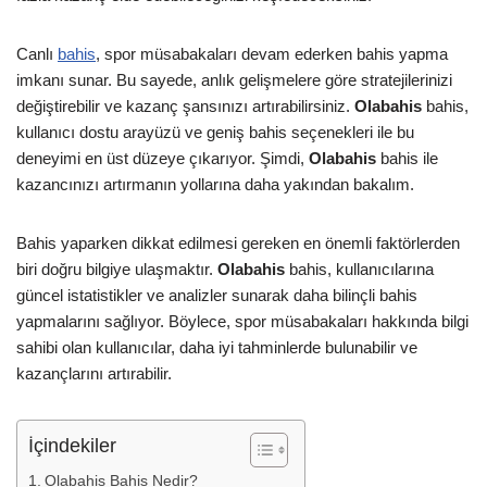
Canlı
bahis
, spor müsabakaları devam ederken bahis yapma
imkanı sunar. Bu sayede, anlık gelişmelere göre stratejilerinizi
değiştirebilir ve kazanç şansınızı artırabilirsiniz.
Olabahis
bahis,
kullanıcı dostu arayüzü ve geniş bahis seçenekleri ile bu
deneyimi en üst düzeye çıkarıyor. Şimdi,
Olabahis
bahis ile
kazancınızı artırmanın yollarına daha yakından bakalım.
Bahis yaparken dikkat edilmesi gereken en önemli faktörlerden
biri doğru bilgiye ulaşmaktır.
Olabahis
bahis, kullanıcılarına
güncel istatistikler ve analizler sunarak daha bilinçli bahis
yapmalarını sağlıyor. Böylece, spor müsabakaları hakkında bilgi
sahibi olan kullanıcılar, daha iyi tahminlerde bulunabilir ve
kazançlarını artırabilir.
İçindekiler
Olabahis Bahis Nedir?