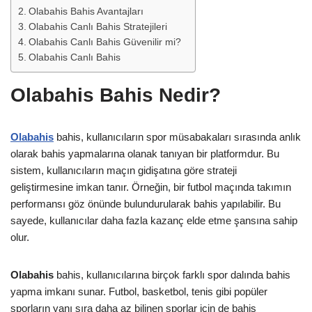
Olabahis Bahis Avantajları
Olabahis Canlı Bahis Stratejileri
Olabahis Canlı Bahis Güvenilir mi?
Olabahis Canlı Bahis
Olabahis Bahis Nedir?
Olabahis
bahis, kullanıcıların spor müsabakaları sırasında anlık
olarak bahis yapmalarına olanak tanıyan bir platformdur. Bu
sistem, kullanıcıların maçın gidişatına göre strateji
geliştirmesine imkan tanır. Örneğin, bir futbol maçında takımın
performansı göz önünde bulundurularak bahis yapılabilir. Bu
sayede, kullanıcılar daha fazla kazanç elde etme şansına sahip
olur.
Olabahis
bahis, kullanıcılarına birçok farklı spor dalında bahis
yapma imkanı sunar. Futbol, basketbol, tenis gibi popüler
sporların yanı sıra daha az bilinen sporlar için de bahis