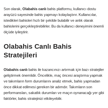
Son olarak,
Olabahis canlı
bahis platformu, kullanıcı dostu
arayüzü sayesinde bahis yapmayı kolaylaştırır. Kullanıcılar,
istedikleri bahisleri hızlı bir şekilde bulabilir ve anlık olarak
bahislerini gerçekleştirebilirler. Bu da kullanıcı deneyimini önemli
ölçüde iyileştirir.
Olabahis Canlı Bahis
Stratejileri
Olabahis canlı
bahis ile kazancınızı artırmak için bazı stratejiler
geliştirmek önemlidir. Öncelikle, maç öncesi araştırma yapmak
ve takımların form durumlarını analiz etmek, bahis yapmadan
önce dikkat edilmesi gereken bir adımdır. Takımların son
performansları, sakatlık durumları ve maçın oynanacağı yer gibi
faktörler, bahis stratejinizi etkileyebilir.