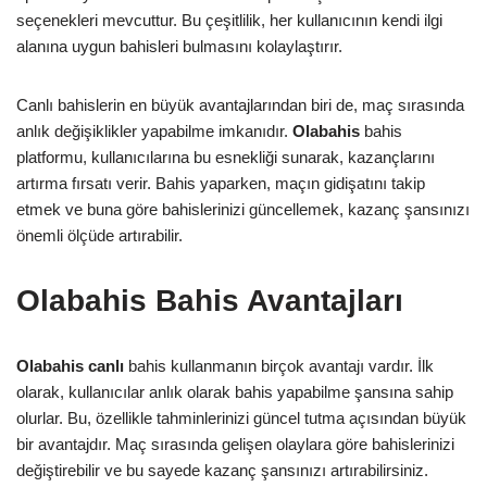
seçenekleri mevcuttur. Bu çeşitlilik, her kullanıcının kendi ilgi
alanına uygun bahisleri bulmasını kolaylaştırır.
Canlı bahislerin en büyük avantajlarından biri de, maç sırasında
anlık değişiklikler yapabilme imkanıdır.
Olabahis
bahis
platformu, kullanıcılarına bu esnekliği sunarak, kazançlarını
artırma fırsatı verir. Bahis yaparken, maçın gidişatını takip
etmek ve buna göre bahislerinizi güncellemek, kazanç şansınızı
önemli ölçüde artırabilir.
Olabahis Bahis Avantajları
Olabahis canlı
bahis kullanmanın birçok avantajı vardır. İlk
olarak, kullanıcılar anlık olarak bahis yapabilme şansına sahip
olurlar. Bu, özellikle tahminlerinizi güncel tutma açısından büyük
bir avantajdır. Maç sırasında gelişen olaylara göre bahislerinizi
değiştirebilir ve bu sayede kazanç şansınızı artırabilirsiniz.