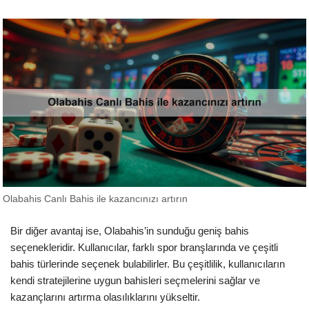
Olabahis Canlı Bahis ile kazancınızı artırın
Bir diğer avantaj ise, Olabahis’in sunduğu geniş bahis
seçenekleridir. Kullanıcılar, farklı spor branşlarında ve çeşitli
bahis türlerinde seçenek bulabilirler. Bu çeşitlilik, kullanıcıların
kendi stratejilerine uygun bahisleri seçmelerini sağlar ve
kazançlarını artırma olasılıklarını yükseltir.