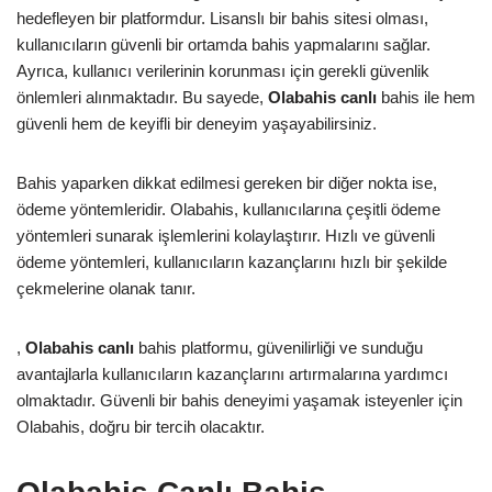
hedefleyen bir platformdur. Lisanslı bir bahis sitesi olması,
kullanıcıların güvenli bir ortamda bahis yapmalarını sağlar.
Ayrıca, kullanıcı verilerinin korunması için gerekli güvenlik
önlemleri alınmaktadır. Bu sayede,
Olabahis canlı
bahis ile hem
güvenli hem de keyifli bir deneyim yaşayabilirsiniz.
Bahis yaparken dikkat edilmesi gereken bir diğer nokta ise,
ödeme yöntemleridir. Olabahis, kullanıcılarına çeşitli ödeme
yöntemleri sunarak işlemlerini kolaylaştırır. Hızlı ve güvenli
ödeme yöntemleri, kullanıcıların kazançlarını hızlı bir şekilde
çekmelerine olanak tanır.
,
Olabahis canlı
bahis platformu, güvenilirliği ve sunduğu
avantajlarla kullanıcıların kazançlarını artırmalarına yardımcı
olmaktadır. Güvenli bir bahis deneyimi yaşamak isteyenler için
Olabahis, doğru bir tercih olacaktır.