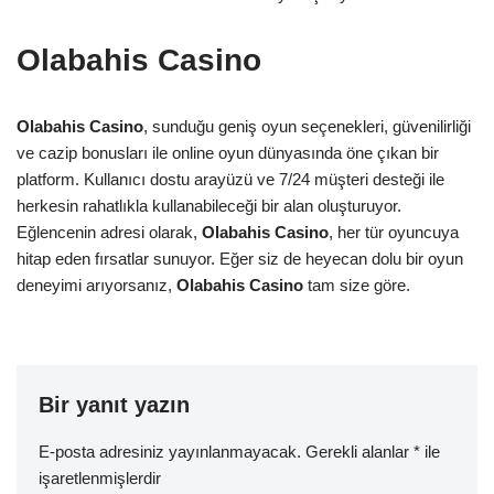
Olabahis Casino
Olabahis Casino
, sunduğu geniş oyun seçenekleri, güvenilirliği
ve cazip bonusları ile online oyun dünyasında öne çıkan bir
platform. Kullanıcı dostu arayüzü ve 7/24 müşteri desteği ile
herkesin rahatlıkla kullanabileceği bir alan oluşturuyor.
Eğlencenin adresi olarak,
Olabahis Casino
, her tür oyuncuya
hitap eden fırsatlar sunuyor. Eğer siz de heyecan dolu bir oyun
deneyimi arıyorsanız,
Olabahis Casino
tam size göre.
Bir yanıt yazın
E-posta adresiniz yayınlanmayacak.
Gerekli alanlar
*
ile
işaretlenmişlerdir