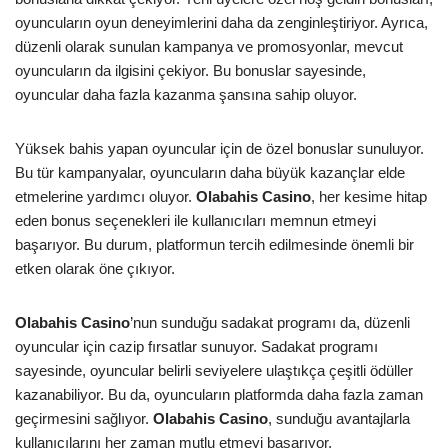
oyuncuların oyun deneyimlerini daha da zenginleştiriyor. Ayrıca,
düzenli olarak sunulan kampanya ve promosyonlar, mevcut
oyuncuların da ilgisini çekiyor. Bu bonuslar sayesinde,
oyuncular daha fazla kazanma şansına sahip oluyor.
Yüksek bahis yapan oyuncular için de özel bonuslar sunuluyor.
Bu tür kampanyalar, oyuncuların daha büyük kazançlar elde
etmelerine yardımcı oluyor.
Olabahis Casino
, her kesime hitap
eden bonus seçenekleri ile kullanıcıları memnun etmeyi
başarıyor. Bu durum, platformun tercih edilmesinde önemli bir
etken olarak öne çıkıyor.
Olabahis Casino
’nun sunduğu sadakat programı da, düzenli
oyuncular için cazip fırsatlar sunuyor. Sadakat programı
sayesinde, oyuncular belirli seviyelere ulaştıkça çeşitli ödüller
kazanabiliyor. Bu da, oyuncuların platformda daha fazla zaman
geçirmesini sağlıyor.
Olabahis Casino
, sunduğu avantajlarla
kullanıcılarını her zaman mutlu etmeyi başarıyor.