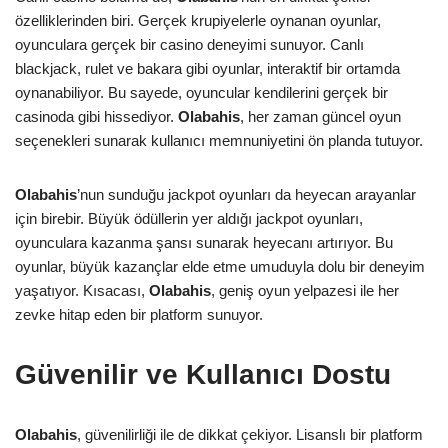
özelliklerinden biri. Gerçek krupiyelerle oynanan oyunlar,
oyunculara gerçek bir casino deneyimi sunuyor. Canlı
blackjack, rulet ve bakara gibi oyunlar, interaktif bir ortamda
oynanabiliyor. Bu sayede, oyuncular kendilerini gerçek bir
casinoda gibi hissediyor.
Olabahis
, her zaman güncel oyun
seçenekleri sunarak kullanıcı memnuniyetini ön planda tutuyor.
Olabahis
’nun sunduğu jackpot oyunları da heyecan arayanlar
için birebir. Büyük ödüllerin yer aldığı jackpot oyunları,
oyunculara kazanma şansı sunarak heyecanı artırıyor. Bu
oyunlar, büyük kazançlar elde etme umuduyla dolu bir deneyim
yaşatıyor. Kısacası,
Olabahis
, geniş oyun yelpazesi ile her
zevke hitap eden bir platform sunuyor.
Güvenilir ve Kullanıcı Dostu
Olabahis
, güvenilirliği ile de dikkat çekiyor. Lisanslı bir platform