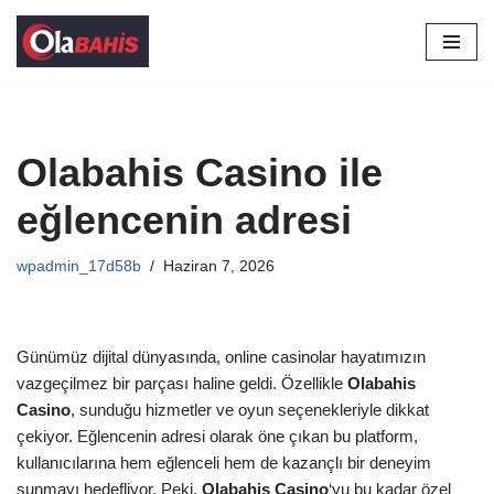
İçeriğe
geç
Olabahis Casino ile
eğlencenin adresi
wpadmin_17d58b
Haziran 7, 2026
Günümüz dijital dünyasında, online casinolar hayatımızın
vazgeçilmez bir parçası haline geldi. Özellikle
Olabahis
Casino
, sunduğu hizmetler ve oyun seçenekleriyle dikkat
çekiyor. Eğlencenin adresi olarak öne çıkan bu platform,
kullanıcılarına hem eğlenceli hem de kazançlı bir deneyim
sunmayı hedefliyor. Peki,
Olabahis Casino
‘yu bu kadar özel