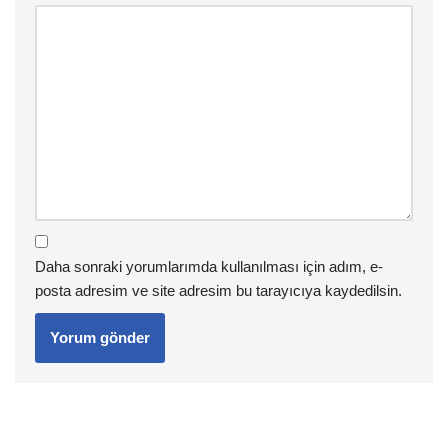
Daha sonraki yorumlarımda kullanılması için adım, e-
posta adresim ve site adresim bu tarayıcıya kaydedilsin.