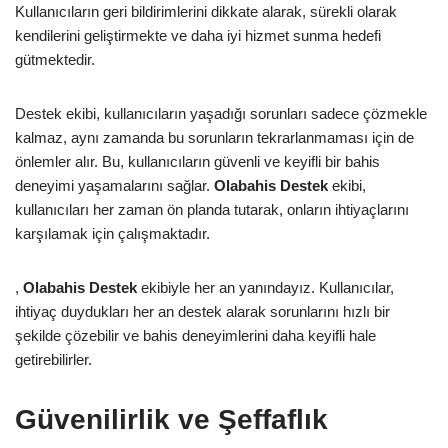
Kullanıcıların geri bildirimlerini dikkate alarak, sürekli olarak
kendilerini geliştirmekte ve daha iyi hizmet sunma hedefi
gütmektedir.
Destek ekibi, kullanıcıların yaşadığı sorunları sadece çözmekle
kalmaz, aynı zamanda bu sorunların tekrarlanmaması için de
önlemler alır. Bu, kullanıcıların güvenli ve keyifli bir bahis
deneyimi yaşamalarını sağlar.
Olabahis Destek
ekibi,
kullanıcıları her zaman ön planda tutarak, onların ihtiyaçlarını
karşılamak için çalışmaktadır.
,
Olabahis Destek
ekibiyle her an yanındayız. Kullanıcılar,
ihtiyaç duydukları her an destek alarak sorunlarını hızlı bir
şekilde çözebilir ve bahis deneyimlerini daha keyifli hale
getirebilirler.
Güvenilirlik ve Şeffaflık