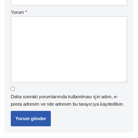
Yorum
*
Daha sonraki yorumlarımda kullanılması için adım, e-
posta adresim ve site adresim bu tarayıcıya kaydedilsin.