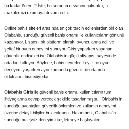
bu kadar önemli? İşte, bu sorunun cevabını bulmak için
makalemizi okumaya devam edin.
Online bahis siteleri arasında en çok tercih edilenlerden biri olan
Olabahis, sunduğu güvenli bahis ortamı ile kullanıcıların gönlünü
kazanıyor. Lisanslı bir platform olarak, oyuncularına adil ve
şeffaf bir oyun deneyimi sunuyor. Giriş yaparken yaşanan
güvenlik endişeleri ise Olabahis’in güçlü altyapısı sayesinde
ortadan kalkıyor. Böylece, bahis severler, keyifli bir oyun
deneyimi yaşarken aynı zamanda güvenli bir ortamda
olduklarını hissediyorlar.
Olabahis Giriş
ile güvenli bahis ortamı, kullanıcıların tüm
ihtiyaçlarına cevap verecek şekilde tasarlanmıştır. , Olabahis’in
sunduğu avantajlar, güvenlik önlemleri ve kullanıcı deneyimi
üzerine detaylı bilgiler bulacaksınız. Hazırsanız, Olabahis’in
sunduğu bu eşsiz deneyimi keşfetmeye başlayalım.