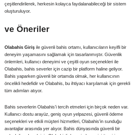
çeşitlendirilerek, herkesin kolayca faydalanabileceği bir sistem
oluşturuluyor.
ve Öneriler
Olabahis Giriş
ile güvenli bahis ortamı, kullanıcıların keyifli bir
deneyim yaşamasını sağlamak için tasarlanmıştır. Güvenlik
önlemleri, kullanıcı deneyimi ve çeşitli oyun seçenekleri ile
Olabahis, bahis severler için cazip bir platform haline geliyor.
Bahis yaparken güvenli bir ortamda olmak, her kullanıcının
öncelikli hedefidir ve Olabahis, bu ihtiyacı karşılamak için gerekli
tüm adımları atıyor.
Bahis severlerin Olabahis’i tercih etmeleri için birçok neden var.
Kullanıcı dostu arayüz, geniş oyun yelpazesi, güvenli ödeme
seçenekleri ve etkili müşteri hizmetleri, Olabahis’in sunduğu
avantajlar arasında yer alıyor. Bahis dünyasında güvenli bir