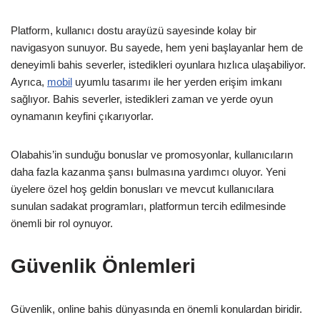
Platform, kullanıcı dostu arayüzü sayesinde kolay bir
navigasyon sunuyor. Bu sayede, hem yeni başlayanlar hem de
deneyimli bahis severler, istedikleri oyunlara hızlıca ulaşabiliyor.
Ayrıca,
mobil
uyumlu tasarımı ile her yerden erişim imkanı
sağlıyor. Bahis severler, istedikleri zaman ve yerde oyun
oynamanın keyfini çıkarıyorlar.
Olabahis’in sunduğu bonuslar ve promosyonlar, kullanıcıların
daha fazla kazanma şansı bulmasına yardımcı oluyor. Yeni
üyelere özel hoş geldin bonusları ve mevcut kullanıcılara
sunulan sadakat programları, platformun tercih edilmesinde
önemli bir rol oynuyor.
Güvenlik Önlemleri
Güvenlik, online bahis dünyasında en önemli konulardan biridir.