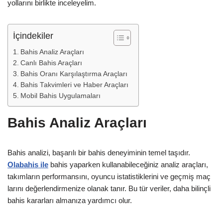
yollarını birlikte inceleyelim.
İçindekiler
Bahis Analiz Araçları
Canlı Bahis Araçları
Bahis Oranı Karşılaştırma Araçları
Bahis Takvimleri ve Haber Araçları
Mobil Bahis Uygulamaları
Bahis Analiz Araçları
Bahis analizi, başarılı bir bahis deneyiminin temel taşıdır.
Olabahis ile
bahis yaparken kullanabileceğiniz analiz araçları,
takımların performansını, oyuncu istatistiklerini ve geçmiş maç
larını değerlendirmenize olanak tanır. Bu tür veriler, daha bilinçli
bahis kararları almanıza yardımcı olur.