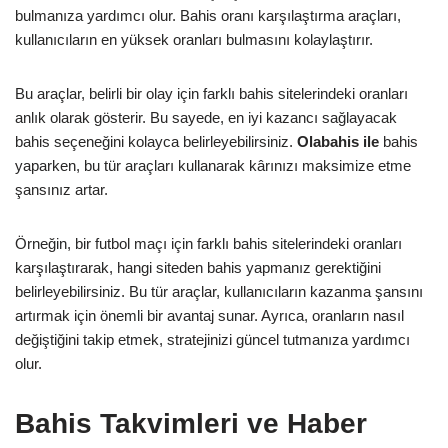
bulmanıza yardımcı olur. Bahis oranı karşılaştırma araçları,
kullanıcıların en yüksek oranları bulmasını kolaylaştırır.
Bu araçlar, belirli bir olay için farklı bahis sitelerindeki oranları
anlık olarak gösterir. Bu sayede, en iyi kazancı sağlayacak
bahis seçeneğini kolayca belirleyebilirsiniz.
Olabahis ile
bahis
yaparken, bu tür araçları kullanarak kârınızı maksimize etme
şansınız artar.
Örneğin, bir futbol maçı için farklı bahis sitelerindeki oranları
karşılaştırarak, hangi siteden bahis yapmanız gerektiğini
belirleyebilirsiniz. Bu tür araçlar, kullanıcıların kazanma şansını
artırmak için önemli bir avantaj sunar. Ayrıca, oranların nasıl
değiştiğini takip etmek, stratejinizi güncel tutmanıza yardımcı
olur.
Bahis Takvimleri ve Haber