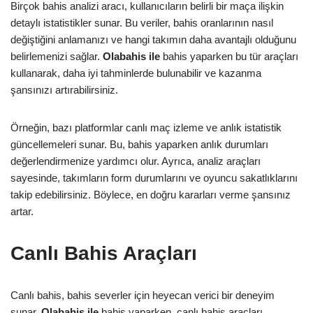
Birçok bahis analizi aracı, kullanıcıların belirli bir maça ilişkin
detaylı istatistikler sunar. Bu veriler, bahis oranlarının nasıl
değiştiğini anlamanızı ve hangi takımın daha avantajlı olduğunu
belirlemenizi sağlar.
Olabahis ile
bahis yaparken bu tür araçları
kullanarak, daha iyi tahminlerde bulunabilir ve kazanma
şansınızı artırabilirsiniz.
Örneğin, bazı platformlar canlı maç izleme ve anlık istatistik
güncellemeleri sunar. Bu, bahis yaparken anlık durumları
değerlendirmenize yardımcı olur. Ayrıca, analiz araçları
sayesinde, takımların form durumlarını ve oyuncu sakatlıklarını
takip edebilirsiniz. Böylece, en doğru kararları verme şansınız
artar.
Canlı Bahis Araçları
Canlı bahis, bahis severler için heyecan verici bir deneyim
sunar.
Olabahis ile
bahis yaparken, canlı bahis araçları