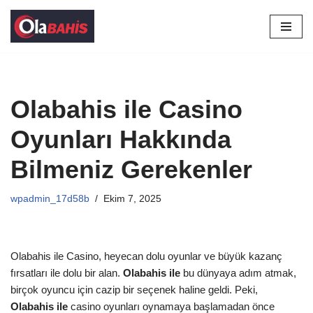
İçeriğe
geç
Olabahis ile Casino
Oyunları Hakkında
Bilmeniz Gerekenler
wpadmin_17d58b
Ekim 7, 2025
Olabahis ile Casino, heyecan dolu oyunlar ve büyük kazanç
fırsatları ile dolu bir alan.
Olabahis ile
bu dünyaya adım atmak,
birçok oyuncu için cazip bir seçenek haline geldi. Peki,
Olabahis ile
casino oyunları oynamaya başlamadan önce