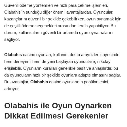
Güvenli ödeme yöntemleri ve hızlı para çekme işlemleri,
Olabahis’in sunduğu diğer önemli avantajlardan. Oyuncular,
kazançlarını güvenli bir şekilde çekebilirken, oyun oynamak için
de çeşitli ödeme seçenekleri arasından tercih yapabiliyor. Bu
durum, kullanıcıların güvenli bir ortamda oyun oynamalarını
sağlıyor.
Olabahis
casino oyunları, kullanıcı dostu arayüzleri sayesinde
hem deneyimli hem de yeni başlayan oyuncular için kolay
erişilebilir. Oyunların kuralları genellikle basit ve anlaşılırdır, bu
da oyuncuların hızlı bir şekilde oyunlara adapte olmasını sağlar.
Bu avantajlar,
Olabahis
casino oyunlarının popülaritesini
artırıyor.
Olabahis ile Oyun Oynarken
Dikkat Edilmesi Gerekenler