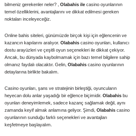
bilmeniz gerekenler neler? ,
Olabahis ile
casino oyunlarının
temel özelliklerini, avantajlarını ve dikkat edilmesi gereken
noktaları inceleyeceğiz.
Online bahis siteleri, günümüzde birçok kişi için eğlencenin ve
kazancın kapılarını aralıyor.
Olabahis
casino oyunları, kullanıcı
dostu arayüzleri ve çeşitli oyun seçenekleri ile dikkat çekiyor.
Ancak, bu dünyada kaybolmamak için bazı temel bilgilere sahip
olmanız faydalı olacaktır. Gelin,
Olabahis
casino oyunlarının
detaylarına birlikte bakalım.
Casino oyunları, şans ve stratejinin birleştiği, oyuncuların
heyecan dolu anlar yaşadığı bir eğlence biçimidir.
Olabahis
bu
oyunları deneyimlemek, sadece kazanç sağlamak değil, aynı
zamanda keyif almak anlamına geliyor. Şimdi,
Olabahis
casino
oyunlarının sunduğu farklı seçenekleri ve avantajları
keşfetmeye başlayalım.