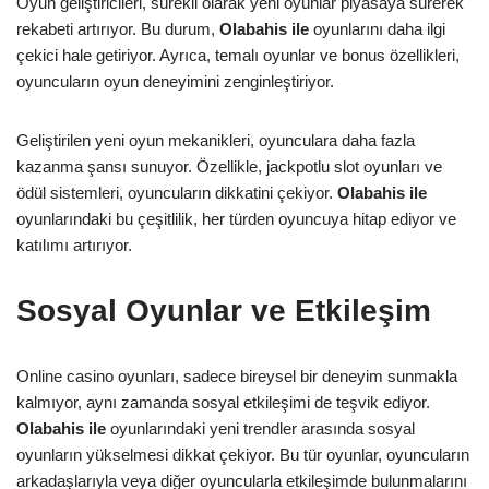
Oyun geliştiricileri, sürekli olarak yeni oyunlar piyasaya sürerek
rekabeti artırıyor. Bu durum,
Olabahis ile
oyunlarını daha ilgi
çekici hale getiriyor. Ayrıca, temalı oyunlar ve bonus özellikleri,
oyuncuların oyun deneyimini zenginleştiriyor.
Geliştirilen yeni oyun mekanikleri, oyunculara daha fazla
kazanma şansı sunuyor. Özellikle, jackpotlu slot oyunları ve
ödül sistemleri, oyuncuların dikkatini çekiyor.
Olabahis ile
oyunlarındaki bu çeşitlilik, her türden oyuncuya hitap ediyor ve
katılımı artırıyor.
Sosyal Oyunlar ve Etkileşim
Online casino oyunları, sadece bireysel bir deneyim sunmakla
kalmıyor, aynı zamanda sosyal etkileşimi de teşvik ediyor.
Olabahis ile
oyunlarındaki yeni trendler arasında sosyal
oyunların yükselmesi dikkat çekiyor. Bu tür oyunlar, oyuncuların
arkadaşlarıyla veya diğer oyuncularla etkileşimde bulunmalarını