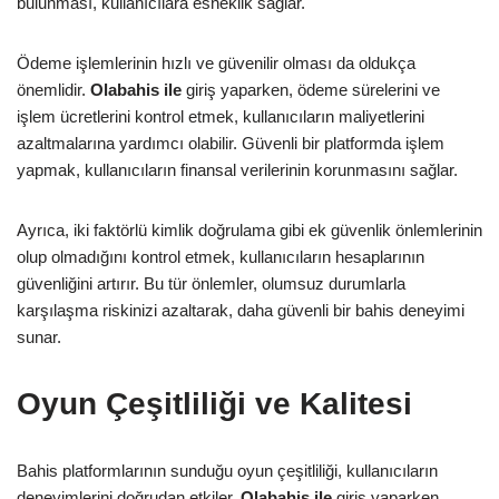
bulunması, kullanıcılara esneklik sağlar.
Ödeme işlemlerinin hızlı ve güvenilir olması da oldukça
önemlidir.
Olabahis ile
giriş yaparken, ödeme sürelerini ve
işlem ücretlerini kontrol etmek, kullanıcıların maliyetlerini
azaltmalarına yardımcı olabilir. Güvenli bir platformda işlem
yapmak, kullanıcıların finansal verilerinin korunmasını sağlar.
Ayrıca, iki faktörlü kimlik doğrulama gibi ek güvenlik önlemlerinin
olup olmadığını kontrol etmek, kullanıcıların hesaplarının
güvenliğini artırır. Bu tür önlemler, olumsuz durumlarla
karşılaşma riskinizi azaltarak, daha güvenli bir bahis deneyimi
sunar.
Oyun Çeşitliliği ve Kalitesi
Bahis platformlarının sunduğu oyun çeşitliliği, kullanıcıların
deneyimlerini doğrudan etkiler.
Olabahis ile
giriş yaparken,