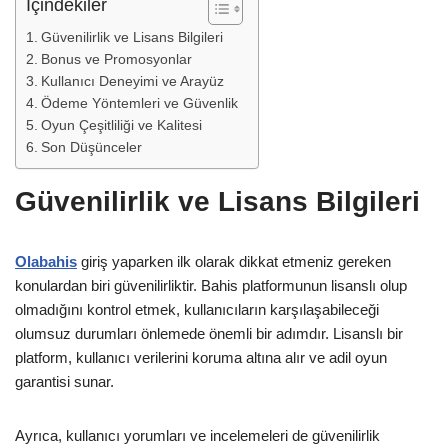
İçindekiler
Güvenilirlik ve Lisans Bilgileri
Bonus ve Promosyonlar
Kullanıcı Deneyimi ve Arayüz
Ödeme Yöntemleri ve Güvenlik
Oyun Çeşitliliği ve Kalitesi
Son Düşünceler
Güvenilirlik ve Lisans Bilgileri
Olabahis
giriş yaparken ilk olarak dikkat etmeniz gereken
konulardan biri güvenilirliktir. Bahis platformunun lisanslı olup
olmadığını kontrol etmek, kullanıcıların karşılaşabileceği
olumsuz durumları önlemede önemli bir adımdır. Lisanslı bir
platform, kullanıcı verilerini koruma altına alır ve adil oyun
garantisi sunar.
Ayrıca, kullanıcı yorumları ve incelemeleri de güvenilirlik