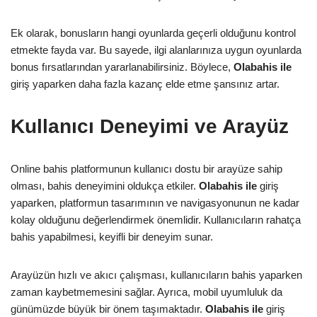
Ek olarak, bonusların hangi oyunlarda geçerli olduğunu kontrol
etmekte fayda var. Bu sayede, ilgi alanlarınıza uygun oyunlarda
bonus fırsatlarından yararlanabilirsiniz. Böylece,
Olabahis ile
giriş yaparken daha fazla kazanç elde etme şansınız artar.
Kullanıcı Deneyimi ve Arayüz
Online bahis platformunun kullanıcı dostu bir arayüze sahip
olması, bahis deneyimini oldukça etkiler.
Olabahis ile
giriş
yaparken, platformun tasarımının ve navigasyonunun ne kadar
kolay olduğunu değerlendirmek önemlidir. Kullanıcıların rahatça
bahis yapabilmesi, keyifli bir deneyim sunar.
Arayüzün hızlı ve akıcı çalışması, kullanıcıların bahis yaparken
zaman kaybetmemesini sağlar. Ayrıca, mobil uyumluluk da
günümüzde büyük bir önem taşımaktadır.
Olabahis ile
giriş