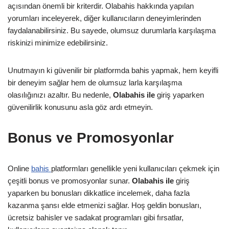
açısından önemli bir kriterdir. Olabahis hakkında yapılan
yorumları inceleyerek, diğer kullanıcıların deneyimlerinden
faydalanabilirsiniz. Bu sayede, olumsuz durumlarla karşılaşma
riskinizi minimize edebilirsiniz.
Unutmayın ki güvenilir bir platformda bahis yapmak, hem keyifli
bir deneyim sağlar hem de olumsuz larla karşılaşma
olasılığınızı azaltır. Bu nedenle,
Olabahis ile
giriş yaparken
güvenilirlik konusunu asla göz ardı etmeyin.
Bonus ve Promosyonlar
Online
bahis
platformları genellikle yeni kullanıcıları çekmek için
çeşitli bonus ve promosyonlar sunar.
Olabahis ile
giriş
yaparken bu bonusları dikkatlice incelemek, daha fazla
kazanma şansı elde etmenizi sağlar. Hoş geldin bonusları,
ücretsiz bahisler ve sadakat programları gibi fırsatlar,