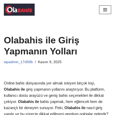
İçeriğe
geç
Olabahis ile Giriş
Yapmanın Yolları
wpadmin_17d58b
Kasım 9, 2025
Online bahis dünyasında yer almak isteyen birçok kişi,
Olabahis ile
giriş yapmanın yollarını araştırıyor. Bu platform,
kullanıcı dostu arayüzü ve geniş bahis seçenekleri ile dikkat
çekiyor.
Olabahis ile
bahis yapmak, hem eğlenceli hem de
kazançlı bir deneyim sunuyor. Peki,
Olabahis ile
nasıl giriş
yapılır ve bu süreçte dikkat edilmesi gereken noktalar nelerdir?