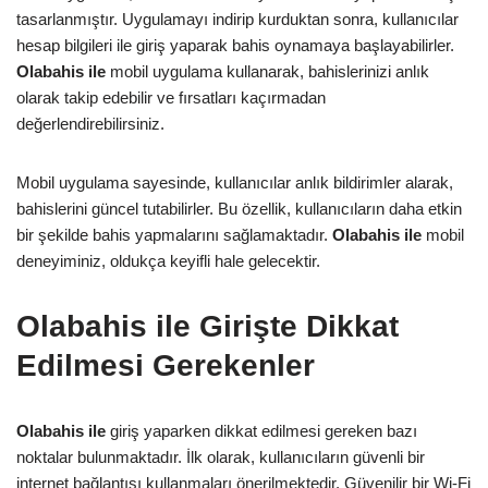
tasarlanmıştır. Uygulamayı indirip kurduktan sonra, kullanıcılar
hesap bilgileri ile giriş yaparak bahis oynamaya başlayabilirler.
Olabahis ile
mobil uygulama kullanarak, bahislerinizi anlık
olarak takip edebilir ve fırsatları kaçırmadan
değerlendirebilirsiniz.
Mobil uygulama sayesinde, kullanıcılar anlık bildirimler alarak,
bahislerini güncel tutabilirler. Bu özellik, kullanıcıların daha etkin
bir şekilde bahis yapmalarını sağlamaktadır.
Olabahis ile
mobil
deneyiminiz, oldukça keyifli hale gelecektir.
Olabahis ile Girişte Dikkat
Edilmesi Gerekenler
Olabahis ile
giriş yaparken dikkat edilmesi gereken bazı
noktalar bulunmaktadır. İlk olarak, kullanıcıların güvenli bir
internet bağlantısı kullanmaları önerilmektedir. Güvenilir bir Wi-Fi