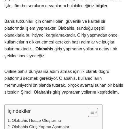
İşte, tüm bu soruların cevaplarını bulabileceğiniz bilgiler.
Bahis tutkunları için önemli olan, güvenilir ve kaliteli bir
platformda işlem yapmaktır. Olabahis, sunduğu çeşitli
olanaklarla bu ihtiyacı karşılamaktadır. Giriş yapmadan önce,
kullanıcıların dikkat etmesi gereken bazı adımlar ve ipuçları
bulunmaktadır. ,
Olabahis
giriş yapmanın yollarını detaylı bir
şekilde inceleyeceğiz.
Online bahis dünyasına adım atmak için ilk olarak doğru
platformu seçmek gerekiyor. Olabahis, kullanıcıların
memnuniyetini ön planda tutarak, birçok avantaj sunan bir bahis
sitesidir. Şimdi,
Olabahis
giriş yapmanın yollarını keşfedelim.
İçindekiler
Olabahis Hesap Oluşturma
Olabahis Giriş Yapma Aşamaları