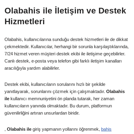
Olabahis ile İletişim ve Destek
Hizmetleri
Olabahis, kullanıcılarına sunduğu destek hizmetleri ile de dikkat
çekmektedir. Kullanıcılar, herhangi bir sorunla karşılaştıklarında,
7/24 hizmet veren müşteri destek ekibi ile iletişime geçebilirler.
Canlı destek, e-posta veya telefon gibi farklı iletişim kanalları
aracılığıyla yardım alabilirler.
Destek ekibi, kullanıcıların sorularını hızlı bir şekilde
yanıtlayarak, sorunlarını çözmek için çalışmaktadır.
Olabahis
ile
kullanıcı memnuniyetini ön planda tutarak, her zaman
kullanıcıların yanında olmaktadır. Bu durum, platformun
güvenilirliğini artıran unsurlardan biridir.
,
Olabahis ile
giriş yapmanın yollarını öğrenmek,
bahis