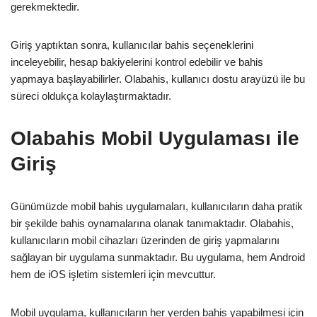
gerekmektedir.
Giriş yaptıktan sonra, kullanıcılar bahis seçeneklerini
inceleyebilir, hesap bakiyelerini kontrol edebilir ve bahis
yapmaya başlayabilirler. Olabahis, kullanıcı dostu arayüzü ile bu
süreci oldukça kolaylaştırmaktadır.
Olabahis Mobil Uygulaması ile
Giriş
Günümüzde mobil bahis uygulamaları, kullanıcıların daha pratik
bir şekilde bahis oynamalarına olanak tanımaktadır. Olabahis,
kullanıcıların mobil cihazları üzerinden de giriş yapmalarını
sağlayan bir uygulama sunmaktadır. Bu uygulama, hem Android
hem de iOS işletim sistemleri için mevcuttur.
Mobil uygulama, kullanıcıların her yerden bahis yapabilmesi için