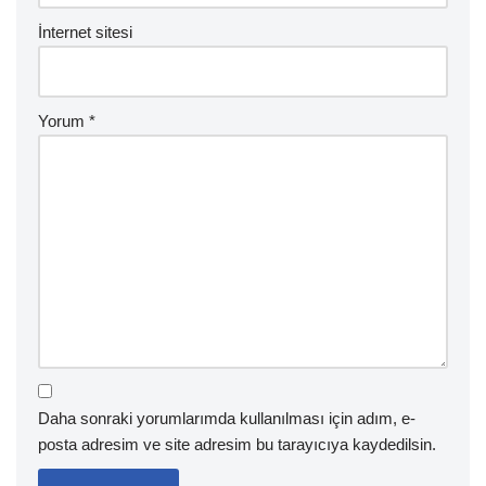
İnternet sitesi
Yorum
*
Daha sonraki yorumlarımda kullanılması için adım, e-
posta adresim ve site adresim bu tarayıcıya kaydedilsin.