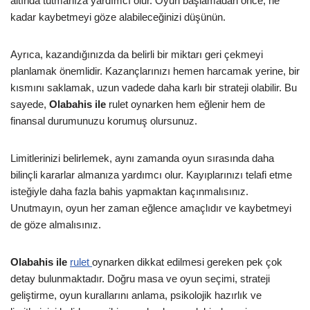
altında tutmanıza yardımcı olur. Oyun başlamadan önce, ne
kadar kaybetmeyi göze alabileceğinizi düşünün.
Ayrıca, kazandığınızda da belirli bir miktarı geri çekmeyi
planlamak önemlidir. Kazançlarınızı hemen harcamak yerine, bir
kısmını saklamak, uzun vadede daha karlı bir strateji olabilir. Bu
sayede,
Olabahis ile
rulet oynarken hem eğlenir hem de
finansal durumunuzu korumuş olursunuz.
Limitlerinizi belirlemek, aynı zamanda oyun sırasında daha
bilinçli kararlar almanıza yardımcı olur. Kayıplarınızı telafi etme
isteğiyle daha fazla bahis yapmaktan kaçınmalısınız.
Unutmayın, oyun her zaman eğlence amaçlıdır ve kaybetmeyi
de göze almalısınız.
Olabahis ile
rulet
oynarken dikkat edilmesi gereken pek çok
detay bulunmaktadır. Doğru masa ve oyun seçimi, strateji
geliştirme, oyun kurallarını anlama, psikolojik hazırlık ve