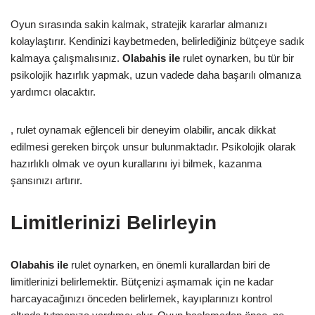
Oyun sırasında sakin kalmak, stratejik kararlar almanızı
kolaylaştırır. Kendinizi kaybetmeden, belirlediğiniz bütçeye sadık
kalmaya çalışmalısınız.
Olabahis ile
rulet oynarken, bu tür bir
psikolojik hazırlık yapmak, uzun vadede daha başarılı olmanıza
yardımcı olacaktır.
, rulet oynamak eğlenceli bir deneyim olabilir, ancak dikkat
edilmesi gereken birçok unsur bulunmaktadır. Psikolojik olarak
hazırlıklı olmak ve oyun kurallarını iyi bilmek, kazanma
şansınızı artırır.
Limitlerinizi Belirleyin
Olabahis ile
rulet oynarken, en önemli kurallardan biri de
limitlerinizi belirlemektir. Bütçenizi aşmamak için ne kadar
harcayacağınızı önceden belirlemek, kayıplarınızı kontrol