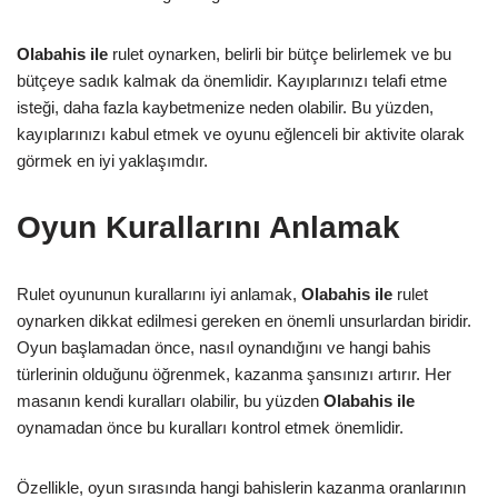
Olabahis ile
rulet oynarken, belirli bir bütçe belirlemek ve bu
bütçeye sadık kalmak da önemlidir. Kayıplarınızı telafi etme
isteği, daha fazla kaybetmenize neden olabilir. Bu yüzden,
kayıplarınızı kabul etmek ve oyunu eğlenceli bir aktivite olarak
görmek en iyi yaklaşımdır.
Oyun Kurallarını Anlamak
Rulet oyununun kurallarını iyi anlamak,
Olabahis ile
rulet
oynarken dikkat edilmesi gereken en önemli unsurlardan biridir.
Oyun başlamadan önce, nasıl oynandığını ve hangi bahis
türlerinin olduğunu öğrenmek, kazanma şansınızı artırır. Her
masanın kendi kuralları olabilir, bu yüzden
Olabahis ile
oynamadan önce bu kuralları kontrol etmek önemlidir.
Özellikle, oyun sırasında hangi bahislerin kazanma oranlarının