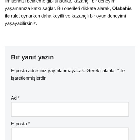
limitlerinizi belirleme gibi unsurlar, kazançlı bir deneyim
yaşamanıza katkı sağlar. Bu önerileri dikkate alarak,
Olabahis
ile
rulet oynarken daha keyifli ve kazançlı bir oyun deneyimi
yaşayabilirsiniz.
Bir yanıt yazın
E-posta adresiniz yayınlanmayacak.
Gerekli alanlar
*
ile
işaretlenmişlerdir
Ad
*
E-posta
*