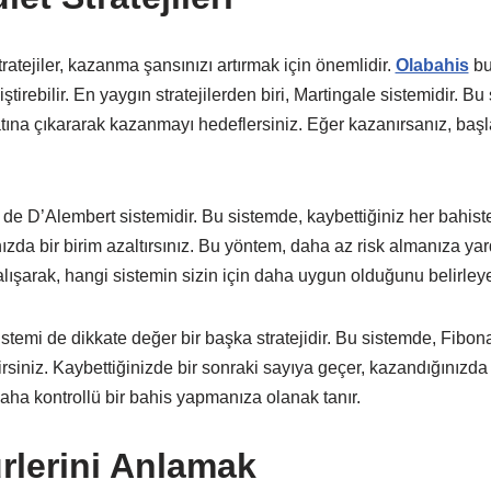
atejiler, kazanma şansınızı artırmak için önemlidir.
Olabahis
bu
irebilir. En yaygın stratejilerden biri, Martingale sistemidir. Bu
katına çıkararak kazanmayı hedeflersiniz. Eğer kazanırsanız, başl
i de D’Alembert sistemidir. Bu sistemde, kaybettiğiniz her bahiste
nızda bir birim azaltırsınız. Bu yöntem, daha az risk almanıza yar
alışarak, hangi sistemin sizin için daha uygun olduğunu belirleyeb
stemi de dikkate değer bir başka stratejidir. Bu sistemde, Fibona
lirsiniz. Kaybettiğinizde bir sonraki sayıya geçer, kazandığınızda 
aha kontrollü bir bahis yapmanıza olanak tanır.
ürlerini Anlamak