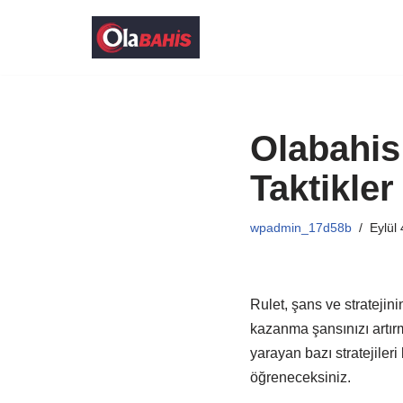
İçeriğe
geç
Olabahis
Taktikler
wpadmin_17d58b
Eylül
Rulet, şans ve stratejin
kazanma şansınızı artırm
yarayan bazı stratejileri
öğreneceksiniz.