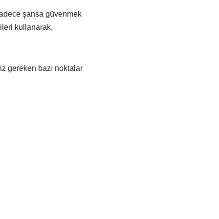
, sadece şansa güvenmek
ileri kullanarak,
niz gereken bazı noktalar