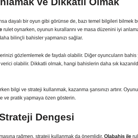
nlamak ve Dikkatli Olmak
a dayalı bir oyun gibi görünse de, bazı temel bilgileri bilmek 
e
rulet oynarken, oyunun kurallarını ve masa düzenini iyi anla
 daha bilinçli bahisler yapmanızı sağlar.
erinizi gözlemlemek de faydalı olabilir. Diğer oyuncuların bahis
 verici olabilir. Dikkatli olmak, hangi bahislerin daha sık kazanı
rken bilgi ve strateji kullanmak, kazanma şansınızı artırır. Oyun
e ve pratik yapmaya özen gösterin.
Strateji Dengesi
lmasına rağmen, strateji kullanmak da önemlidir.
Olabahis ile
rul