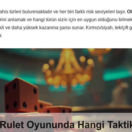
is türleri bulunmaktadır ve her biri farklı risk seviyeleri taşır.
Ol
erini anlamak ve hangi türün sizin için en uygun olduğunu bilme
kli ve daha yüksek kazanma şansı sunar. Kırmızı/siyah, tek/çift g
r.