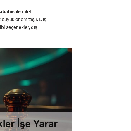
abahis ile
rulet
k büyük önem taşır. Dış
ibi seçenekler, dış