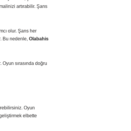
linizi artırabilir. Şans
mcı olur. Şans her
r. Bu nedenle,
Olabahis
r. Oyun sırasında doğru
rebilirsiniz. Oyun
eliştirmek elbette