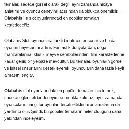
temalar, sadece görsel olarak değil, aynı zamanda hikaye
anlatımı ve oyuncu deneyimi açısından da oldukça önemlidir. ,
Olabahis ile
slot oyunlarındaki en popüler temaları
keşfedeceğiz.
Olabahis Slot, oyunculara farklı bir atmosfer sunar ve bu da
oyunun heyecanını artırır. Fantastik dünyalardan, doğa
manzaralarına, klasik meyve sembollerinden, film karakterlerine
kadar geniş bir yelpaze mevcuttur. Bu temalar, oyunların görsel
ve işitsel unsurlarını destekleyerek, oyuncuların daha fazla keyif
almasını sağlar.
Olabahis
slot oyunlarındaki en popüler temaları incelemek,
sadece eğlenceli bir deneyim sunmakla kalmaz; aynı zamanda
oyuncuların hangi tür oyunları tercih ettiklerini anlamalarına da
yardımcı olur. Şimdi, bu popüler temaların neler olduğunu daha
yakından inceleyelim.