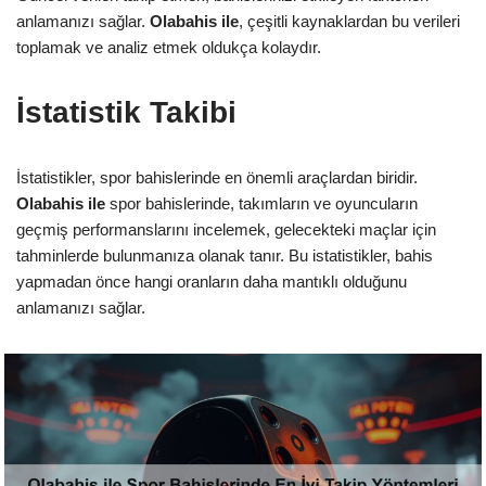
anlamanızı sağlar.
Olabahis ile
, çeşitli kaynaklardan bu verileri
toplamak ve analiz etmek oldukça kolaydır.
İstatistik Takibi
İstatistikler, spor bahislerinde en önemli araçlardan biridir.
Olabahis ile
spor bahislerinde, takımların ve oyuncuların
geçmiş performanslarını incelemek, gelecekteki maçlar için
tahminlerde bulunmanıza olanak tanır. Bu istatistikler, bahis
yapmadan önce hangi oranların daha mantıklı olduğunu
anlamanızı sağlar.