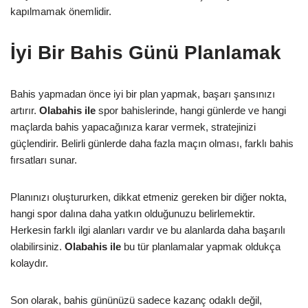
kapılmamak önemlidir.
İyi Bir Bahis Günü Planlamak
Bahis yapmadan önce iyi bir plan yapmak, başarı şansınızı
artırır.
Olabahis ile
spor bahislerinde, hangi günlerde ve hangi
maçlarda bahis yapacağınıza karar vermek, stratejinizi
güçlendirir. Belirli günlerde daha fazla maçın olması, farklı bahis
fırsatları sunar.
Planınızı oluştururken, dikkat etmeniz gereken bir diğer nokta,
hangi spor dalına daha yatkın olduğunuzu belirlemektir.
Herkesin farklı ilgi alanları vardır ve bu alanlarda daha başarılı
olabilirsiniz.
Olabahis ile
bu tür planlamalar yapmak oldukça
kolaydır.
Son olarak, bahis gününüzü sadece kazanç odaklı değil,