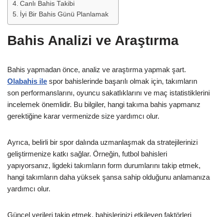
Canlı Bahis Takibi
İyi Bir Bahis Günü Planlamak
Bahis Analizi ve Araştırma
Bahis yapmadan önce, analiz ve araştırma yapmak şart.
Olabahis ile
spor bahislerinde başarılı olmak için, takımların
son performanslarını, oyuncu sakatlıklarını ve maç istatistiklerini
incelemek önemlidir. Bu bilgiler, hangi takıma bahis yapmanız
gerektiğine karar vermenizde size yardımcı olur.
Ayrıca, belirli bir spor dalında uzmanlaşmak da stratejilerinizi
geliştirmenize katkı sağlar. Örneğin, futbol bahisleri
yapıyorsanız, ligdeki takımların form durumlarını takip etmek,
hangi takımların daha yüksek şansa sahip olduğunu anlamanıza
yardımcı olur.
Güncel verileri takip etmek, bahislerinizi etkileyen faktörleri