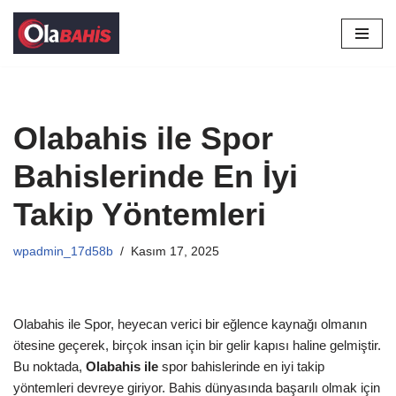
İçeriğe
geç
Olabahis ile Spor
Bahislerinde En İyi
Takip Yöntemleri
wpadmin_17d58b
Kasım 17, 2025
Olabahis ile Spor, heyecan verici bir eğlence kaynağı olmanın
ötesine geçerek, birçok insan için bir gelir kapısı haline gelmiştir.
Bu noktada,
Olabahis ile
spor bahislerinde en iyi takip
yöntemleri devreye giriyor. Bahis dünyasında başarılı olmak için