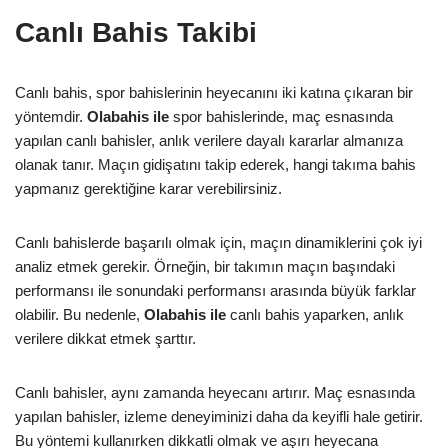
Canlı Bahis Takibi
Canlı bahis, spor bahislerinin heyecanını iki katına çıkaran bir
yöntemdir.
Olabahis ile
spor bahislerinde, maç esnasında
yapılan canlı bahisler, anlık verilere dayalı kararlar almanıza
olanak tanır. Maçın gidişatını takip ederek, hangi takıma bahis
yapmanız gerektiğine karar verebilirsiniz.
Canlı bahislerde başarılı olmak için, maçın dinamiklerini çok iyi
analiz etmek gerekir. Örneğin, bir takımın maçın başındaki
performansı ile sonundaki performansı arasında büyük farklar
olabilir. Bu nedenle,
Olabahis ile
canlı bahis yaparken, anlık
verilere dikkat etmek şarttır.
Canlı bahisler, aynı zamanda heyecanı artırır. Maç esnasında
yapılan bahisler, izleme deneyiminizi daha da keyifli hale getirir.
Bu yöntemi kullanırken dikkatli olmak ve aşırı heyecana