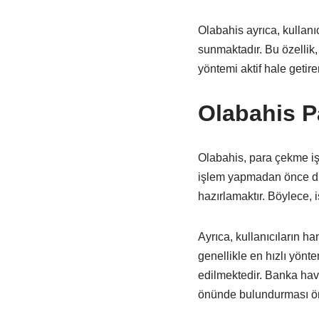
Olabahis ayrıca, kullanı
sunmaktadır. Bu özellik, 
yöntemi aktif hale getire
Olabahis P
Olabahis, para çekme işle
işlem yapmadan önce dik
hazırlamaktır. Böylece, 
Ayrıca, kullanıcıların 
genellikle en hızlı yönt
edilmektedir. Banka hava
önünde bulundurması ön