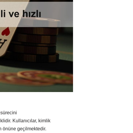
sürecini
dir. Kullanıcılar, kimlik
in önüne geçilmektedir.