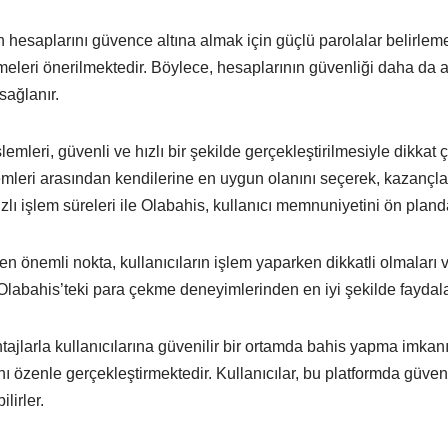
ın hesaplarını güvence altına almak için güçlü parolalar belirleme
eleri önerilmektedir. Böylece, hesaplarının güvenliği daha da art
sağlanır.
emleri, güvenli ve hızlı bir şekilde gerçekleştirilmesiyle dikkat ç
mleri arasından kendilerine en uygun olanını seçerek, kazançlarını
zlı işlem süreleri ile Olabahis, kullanıcı memnuniyetini ön pland
önemli nokta, kullanıcıların işlem yaparken dikkatli olmaları v
Olabahis’teki para çekme deneyimlerinden en iyi şekilde faydalan
ajlarla kullanıcılarına güvenilir bir ortamda bahis yapma imkan
ı özenle gerçekleştirmektedir. Kullanıcılar, bu platformda güvenl
lirler.