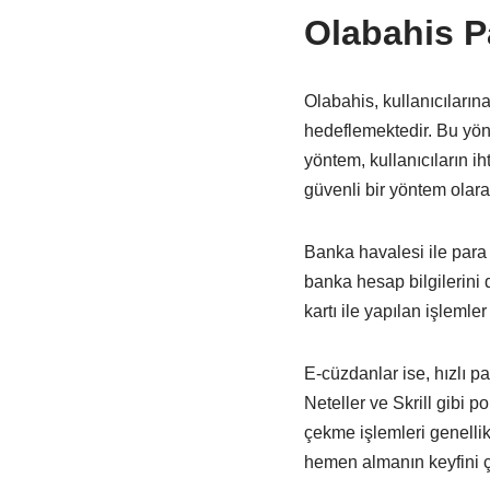
Olabahis P
Olabahis, kullanıcıların
hedeflemektedir. Bu yönt
yöntem, kullanıcıların i
güvenli bir yöntem olara
Banka havalesi ile para 
banka hesap bilgilerini d
kartı ile yapılan işlemler
E-cüzdanlar ise, hızlı p
Neteller ve Skrill gibi
çekme işlemleri genellik
hemen almanın keyfini çı