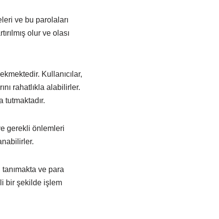
leri ve bu parolaları
ırılmış olur ve olası
ekmektedir. Kullanıcılar,
 rahatlıkla alabilirler.
a tutmaktadır.
e gerekli önlemleri
abilirler.
ı tanımakta ve para
i bir şekilde işlem