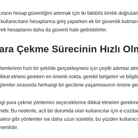
cıların hesap güvenliğini artırmak için iki faktörlü kimlik doğrul
kullanıcıların hesaplarına giriş yaparken ek bir güvenlik katmanı 
rek hesaplarını daha da güvenli hale getirebilirler.
ara Çekme Sürecinin Hızlı Ol
mlerinin hızlı bir şekilde gerçekleşmesi için çeşitli adımlar atma
kat etmesi gereken en önemli nokta, gerekli belgeleri ve bilgil
işlemler sırasında herhangi bir gecikme yaşanmasının önüne geçi
hangi para çekme yöntemini seçeceklerine dikkat etmeleri gerekm
emdir. Bu nedenle, acil bir durumda olan kullanıcılar için e-cüzda
lesi gibi yöntemler ise daha uzun sürebilir, bu yüzden kullanıc
emlidir.