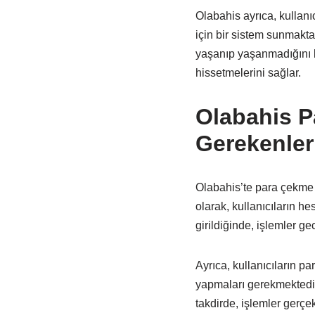
Olabahis ayrıca, kullanı
için bir sistem sunmakta
yaşanıp yaşanmadığını ko
hissetmelerini sağlar.
Olabahis P
Gerekenler
Olabahis’te para çekme i
olarak, kullanıcıların he
girildiğinde, işlemler gec
Ayrıca, kullanıcıların p
yapmaları gerekmektedir.
takdirde, işlemler gerçek