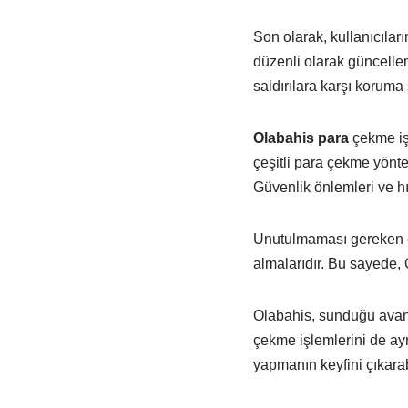
Son olarak, kullanıcılar
düzenli olarak güncellem
saldırılara karşı koruma 
Olabahis para
çekme işl
çeşitli para çekme yönte
Güvenlik önlemleri ve hı
Unutulmaması gereken en 
almalarıdır. Bu sayede, 
Olabahis, sunduğu avant
çekme işlemlerini de ayn
yapmanın keyfini çıkarabi