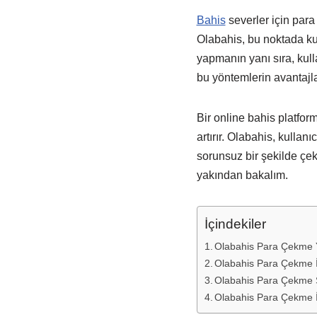
Bahis
severler için para
Olabahis, bu noktada kul
yapmanın yanı sıra, kull
bu yöntemlerin avantajlar
Bir online bahis platfor
artırır. Olabahis, kullan
sorunsuz bir şekilde çe
yakından bakalım.
İçindekiler
Olabahis Para Çekme 
Olabahis Para Çekme İ
Olabahis Para Çekme S
Olabahis Para Çekme İ