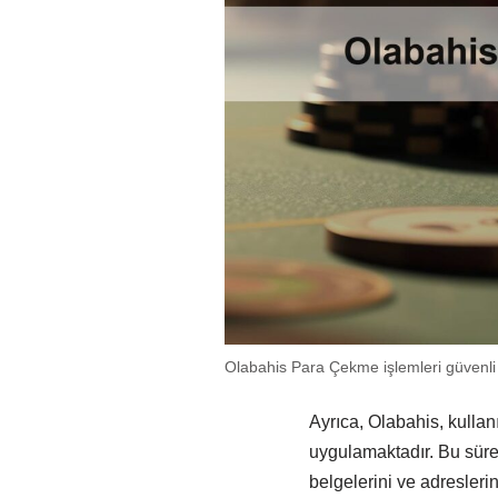
Olabahis Para Çekme işlemleri güvenli 
Ayrıca, Olabahis, kulla
uygulamaktadır. Bu süreç
belgelerini ve adresleri