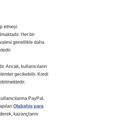
ap etmeyi
lmaktadır. Her bir
avalesi genellikle daha
tedir.
r. Ancak, kullanıcıların
lemler gecikebilir. Kredi
rebilmektedir.
kullanıcılarına PayPal,
yapılan
Olabahis para
ederek, kazançlarını