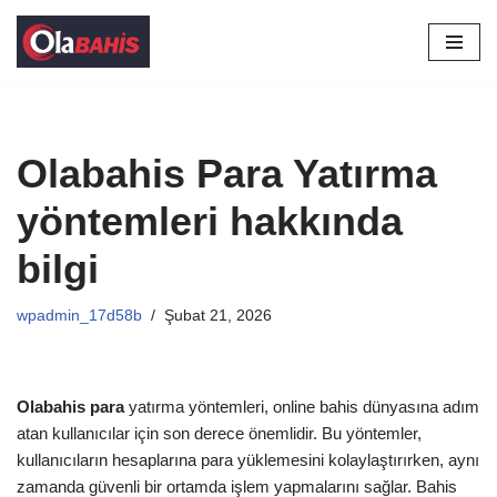
İçeriğe
geç
Olabahis Para Yatırma
yöntemleri hakkında
bilgi
wpadmin_17d58b
Şubat 21, 2026
Olabahis para
yatırma yöntemleri, online bahis dünyasına adım
atan kullanıcılar için son derece önemlidir. Bu yöntemler,
kullanıcıların hesaplarına para yüklemesini kolaylaştırırken, aynı
zamanda güvenli bir ortamda işlem yapmalarını sağlar. Bahis