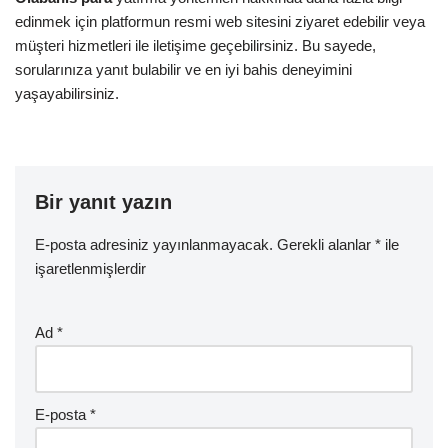
edinmek için platformun resmi web sitesini ziyaret edebilir veya
müşteri hizmetleri ile iletişime geçebilirsiniz. Bu sayede,
sorularınıza yanıt bulabilir ve en iyi bahis deneyimini
yaşayabilirsiniz.
Bir yanıt yazın
E-posta adresiniz yayınlanmayacak.
Gerekli alanlar
*
ile
işaretlenmişlerdir
Ad
*
E-posta
*