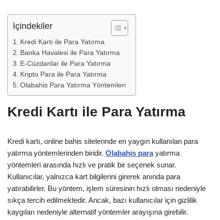
İçindekiler
Kredi Kartı ile Para Yatırma
Banka Havalesi ile Para Yatırma
E-Cüzdanlar ile Para Yatırma
Kripto Para ile Para Yatırma
Olabahis Para Yatırma Yöntemleri
Kredi Kartı ile Para Yatırma
Kredi kartı, online bahis sitelerinde en yaygın kullanılan para
yatırma yöntemlerinden biridir.
Olabahis para
yatırma
yöntemleri arasında hızlı ve pratik bir seçenek sunar.
Kullanıcılar, yalnızca kart bilgilerini girerek anında para
yatırabilirler. Bu yöntem, işlem süresinin hızlı olması nedeniyle
sıkça tercih edilmektedir. Ancak, bazı kullanıcılar için gizlilik
kaygıları nedeniyle alternatif yöntemler arayışına girebilir.