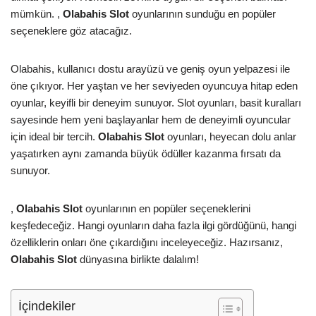
mümkün. ,
Olabahis Slot
oyunlarının sunduğu en popüler
seçeneklere göz atacağız.
Olabahis, kullanıcı dostu arayüzü ve geniş oyun yelpazesi ile
öne çıkıyor. Her yaştan ve her seviyeden oyuncuya hitap eden
oyunlar, keyifli bir deneyim sunuyor. Slot oyunları, basit kuralları
sayesinde hem yeni başlayanlar hem de deneyimli oyuncular
için ideal bir tercih.
Olabahis Slot
oyunları, heyecan dolu anlar
yaşatırken aynı zamanda büyük ödüller kazanma fırsatı da
sunuyor.
,
Olabahis Slot
oyunlarının en popüler seçeneklerini
keşfedeceğiz. Hangi oyunların daha fazla ilgi gördüğünü, hangi
özelliklerin onları öne çıkardığını inceleyeceğiz. Hazırsanız,
Olabahis Slot
dünyasına birlikte dalalım!
İçindekiler