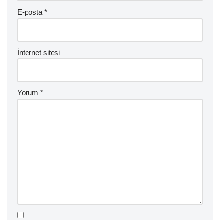
E-posta
*
İnternet sitesi
Yorum
*