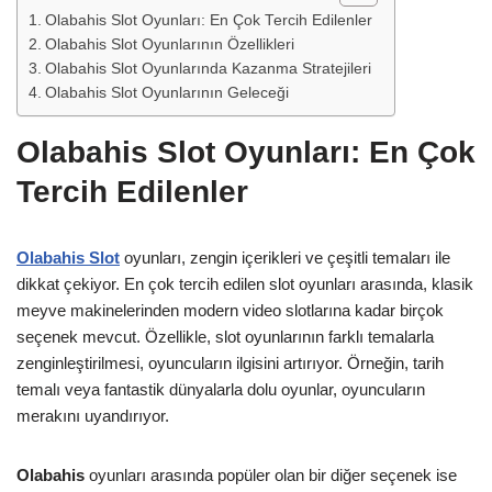
Olabahis Slot Oyunları: En Çok Tercih Edilenler
Olabahis Slot Oyunlarının Özellikleri
Olabahis Slot Oyunlarında Kazanma Stratejileri
Olabahis Slot Oyunlarının Geleceği
Olabahis Slot Oyunları: En Çok
Tercih Edilenler
Olabahis Slot
oyunları, zengin içerikleri ve çeşitli temaları ile
dikkat çekiyor. En çok tercih edilen slot oyunları arasında, klasik
meyve makinelerinden modern video slotlarına kadar birçok
seçenek mevcut. Özellikle, slot oyunlarının farklı temalarla
zenginleştirilmesi, oyuncuların ilgisini artırıyor. Örneğin, tarih
temalı veya fantastik dünyalarla dolu oyunlar, oyuncuların
merakını uyandırıyor.
Olabahis
oyunları arasında popüler olan bir diğer seçenek ise