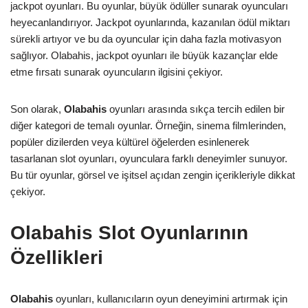
jackpot oyunları. Bu oyunlar, büyük ödüller sunarak oyuncuları
heyecanlandırıyor. Jackpot oyunlarında, kazanılan ödül miktarı
sürekli artıyor ve bu da oyuncular için daha fazla motivasyon
sağlıyor. Olabahis, jackpot oyunları ile büyük kazançlar elde
etme fırsatı sunarak oyuncuların ilgisini çekiyor.
Son olarak,
Olabahis
oyunları arasında sıkça tercih edilen bir
diğer kategori de temalı oyunlar. Örneğin, sinema filmlerinden,
popüler dizilerden veya kültürel öğelerden esinlenerek
tasarlanan slot oyunları, oyunculara farklı deneyimler sunuyor.
Bu tür oyunlar, görsel ve işitsel açıdan zengin içerikleriyle dikkat
çekiyor.
Olabahis Slot Oyunlarının
Özellikleri
Olabahis
oyunları, kullanıcıların oyun deneyimini artırmak için