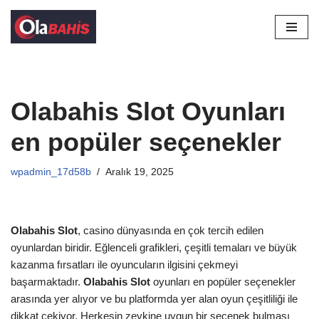
İçeriğe
geç
Olabahis Slot Oyunları
en popüler seçenekler
wpadmin_17d58b
Aralık 19, 2025
Olabahis Slot
, casino dünyasında en çok tercih edilen
oyunlardan biridir. Eğlenceli grafikleri, çeşitli temaları ve büyük
kazanma fırsatları ile oyuncuların ilgisini çekmeyi
başarmaktadır.
Olabahis Slot
oyunları en popüler seçenekler
arasında yer alıyor ve bu platformda yer alan oyun çeşitliliği ile
dikkat çekiyor. Herkesin zevkine uygun bir seçenek bulması