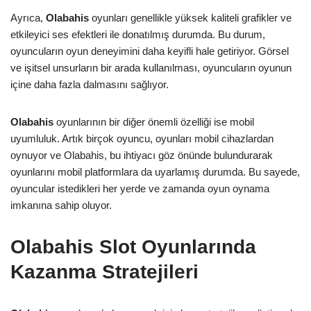
Ayrıca,
Olabahis
oyunları genellikle yüksek kaliteli grafikler ve
etkileyici ses efektleri ile donatılmış durumda. Bu durum,
oyuncuların oyun deneyimini daha keyifli hale getiriyor. Görsel
ve işitsel unsurların bir arada kullanılması, oyuncuların oyunun
içine daha fazla dalmasını sağlıyor.
Olabahis
oyunlarının bir diğer önemli özelliği ise mobil
uyumluluk. Artık birçok oyuncu, oyunları mobil cihazlardan
oynuyor ve Olabahis, bu ihtiyacı göz önünde bulundurarak
oyunlarını mobil platformlara da uyarlamış durumda. Bu sayede,
oyuncular istedikleri her yerde ve zamanda oyun oynama
imkanına sahip oluyor.
Olabahis Slot Oyunlarında
Kazanma Stratejileri