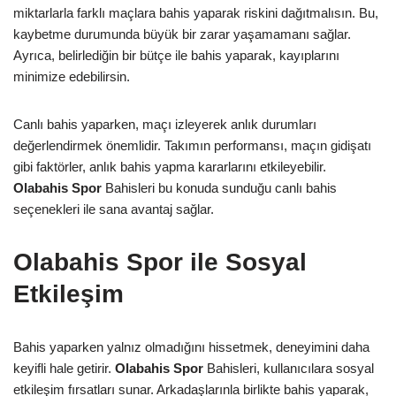
miktarlarla farklı maçlara bahis yaparak riskini dağıtmalısın. Bu,
kaybetme durumunda büyük bir zarar yaşamamanı sağlar.
Ayrıca, belirlediğin bir bütçe ile bahis yaparak, kayıplarını
minimize edebilirsin.
Canlı bahis yaparken, maçı izleyerek anlık durumları
değerlendirmek önemlidir. Takımın performansı, maçın gidişatı
gibi faktörler, anlık bahis yapma kararlarını etkileyebilir.
Olabahis Spor
Bahisleri bu konuda sunduğu canlı bahis
seçenekleri ile sana avantaj sağlar.
Olabahis Spor ile Sosyal
Etkileşim
Bahis yaparken yalnız olmadığını hissetmek, deneyimini daha
keyifli hale getirir.
Olabahis Spor
Bahisleri, kullanıcılara sosyal
etkileşim fırsatları sunar. Arkadaşlarınla birlikte bahis yaparak,