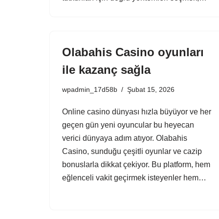
Olabahis Casino oyunları
ile kazanç sağla
wpadmin_17d58b
Şubat 15, 2026
Online casino dünyası hızla büyüyor ve her
geçen gün yeni oyuncular bu heyecan
verici dünyaya adım atıyor. Olabahis
Casino, sunduğu çeşitli oyunlar ve cazip
bonuslarla dikkat çekiyor. Bu platform, hem
eğlenceli vakit geçirmek isteyenler hem…