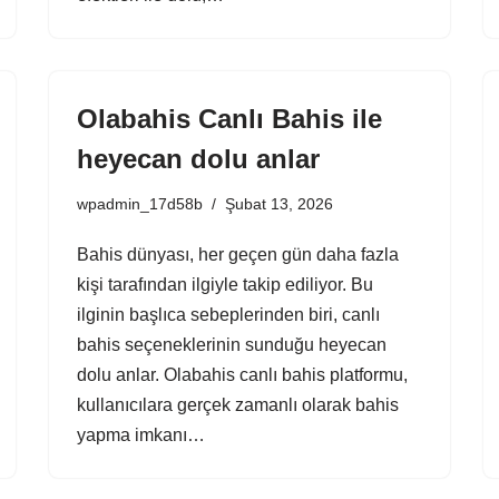
Olabahis Canlı Bahis ile
heyecan dolu anlar
wpadmin_17d58b
Şubat 13, 2026
Bahis dünyası, her geçen gün daha fazla
kişi tarafından ilgiyle takip ediliyor. Bu
ilginin başlıca sebeplerinden biri, canlı
bahis seçeneklerinin sunduğu heyecan
dolu anlar. Olabahis canlı bahis platformu,
kullanıcılara gerçek zamanlı olarak bahis
yapma imkanı…