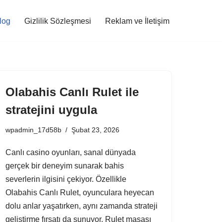
log
Gizlilik Sözleşmesi
Reklam ve İletişim
Olabahis Canlı Rulet ile
stratejini uygula
wpadmin_17d58b
Şubat 23, 2026
Canlı casino oyunları, sanal dünyada
gerçek bir deneyim sunarak bahis
severlerin ilgisini çekiyor. Özellikle
Olabahis Canlı Rulet, oyunculara heyecan
dolu anlar yaşatırken, aynı zamanda strateji
geliştirme fırsatı da sunuyor. Rulet masası